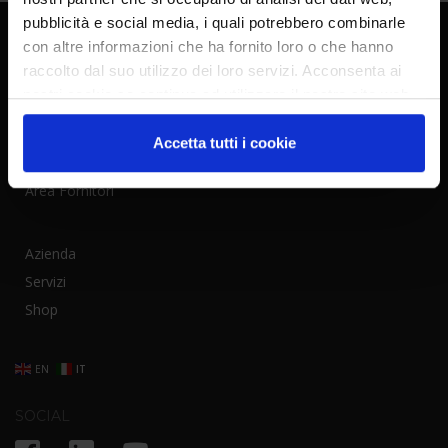
pubblicità e social media, i quali potrebbero combinarle
con altre informazioni che ha fornito loro o che hanno
raccolto dal suo utilizzo dei loro servizi. Acconsenta ai
Contatti
nostri cookie se continua ad utilizzare il nostro sito web.
Servizio Clienti
Posizioni Aperte
Accetta tutti i cookie
Formazione
Area Fornitori
Azienda
Servizi
Shop
EN
IT
SOCIAL