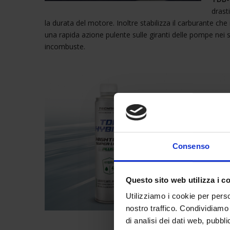
drast
la durata del motore. Inoltre stabilizza il carburante 
una rapida azione pulente sulle giranti delle pompe nei s
incombuste.
Consenso
Questo sito web utilizza i c
Utilizziamo i cookie per perso
nostro traffico. Condividiamo 
di analisi dei dati web, pubbl