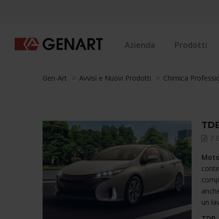
Azienda
Prodotti
Gen-Art
>
Avvisi e Nuovi Prodotti
>
Chimica Professi
TDB
7 
Motor
conti
compo
anche
un la
TDB-