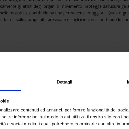
icamente gli attriti degli organi di movimento, protegge dall’usura ga
che nelle motorizzazioni ibride ha una permanenza maggiore. Questo gra
erbatoi, sulle pompe alta pressione e sugli iniettori asportando le part
Dettagli
ookie
nalizzare contenuti ed annunci, per fornire funzionalità dei socia
inoltre informazioni sul modo in cui utilizza il nostro sito con i 
icità e social media, i quali potrebbero combinarle con altre inform