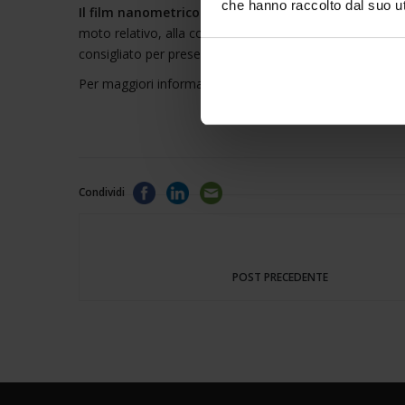
che hanno raccolto dal suo uti
Il film nanometrico submicronico di TDB-HYBRID
con
moto relativo, alla condensa nei serbatoi e alla presen
consigliato per preservare il corretto funzionamento del
Per maggiori informazioni su TDB-HYBRID consulta la
Condividi
POST PRECEDENTE