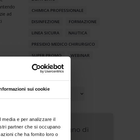
rantendo
CHIMICA PROFESSIONALE
zie ad
i
DISINFEZIONE
FORMAZIONE
LINEA SICURA
NAUTICA
PRESIDIO MEDICO CHIRURGICO
SUPER PROMO
WEBINAR
ARCHIVI
Informazioni sui cookie
Archivi
l media e per analizzare il
nostri partner che si occupano
Hai bisogno di
azioni che ha fornito loro o
aiuto?