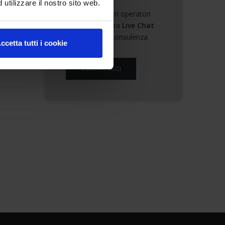
utilizzare il nostro sito web.
ette a
Contatta i nostri operatori
rmente
tramite la nostra
Live Chat
o richiedi una consulenza
ccetta tutti i cookie
CONTATTACI