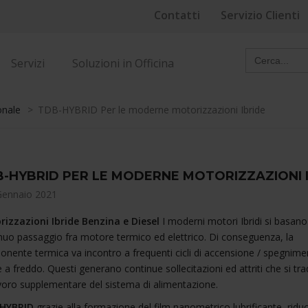
Contatti
Servizio Clienti
Search
for:
Servizi
Soluzioni in Officina
onale
>
TDB-HYBRID Per le moderne motorizzazioni Ibride
-HYBRID PER LE MODERNE MOTORIZZAZIONI 
Gennaio 2021
izzazioni Ibride Benzina e Diesel
I moderni motori Ibridi si basano
nuo passaggio fra motore termico ed elettrico. Di conseguenza, la
nente termica va incontro a frequenti cicli di accensione / spegnime
 a freddo. Questi generano continue sollecitazioni ed attriti che si tr
voro supplementare del sistema di alimentazione.
HYBRID
grazie alla formazione del film nanometrico lubrificante, ridu