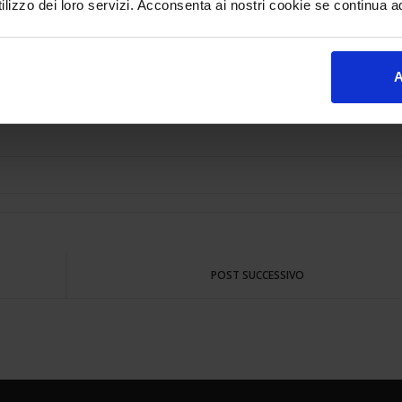
lizzo dei loro servizi. Acconsenta ai nostri cookie se continua ad 
trasta efficacemente la corrosione dovuta all’attrito tra le parti sogg
za di acqua spesso presente nei carburanti. L’uso regolare è particola
l’intero sistema di alimentazione.
A
Scheda Tecnica
.
POST SUCCESSIVO