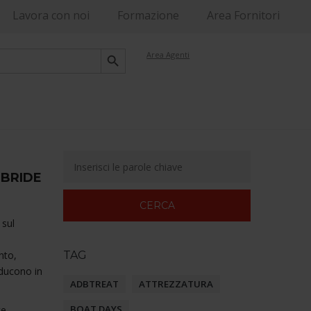
Lavora con noi
Formazione
Area Fornitori
Search Button
Area Agenti
IBRIDE
 sul
nto,
TAG
aducono in
ADBTREAT
ATTREZZATURA
BOAT DAYS
ce