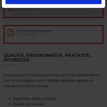
Catalogo completo
234 mb, PDF
Settore Attrezzatura
28.2 mb, PDF
QUALITÀ, ERGONOMICITÀ, PRATICITÀ,
SICUREZZA
Grazie a più di 35 anni di esperienza nel mondo dell’utensileria,
Gen-Art si configura come il Partner ideale per ogni tipo di
manutenzione professionale.
Ergonomia, finitura e design
Qualità dei materiali