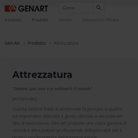
Search Button
Search
for:
Azienda
Prodotti
Servizi
Soluzioni in Officina
Gen-Art
>
Prodotto
>
Attrezzatura
Attrezzatura
“Datemi una leva e vi solleverò il mondo”
[Archimede]
Questa celebre frase di Archimede fa pensare a quanto
sia importante utilizzare il giusto utensile a seconda del
tipo di lavorazione. Gen-Art propone una vasta gamma di
utensili e attrezzature professionali, indispensabili per il
tecnico-professionista dell’autoriparazione.