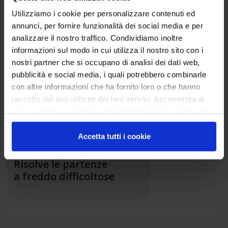
Utilizziamo i cookie per personalizzare contenuti ed
Ripristina il corretto
annunci, per fornire funzionalità dei social media e per
flusso d’aria
analizzare il nostro traffico. Condividiamo inoltre
informazioni sul modo in cui utilizza il nostro sito con i
nostri partner che si occupano di analisi dei dati web,
pubblicità e social media, i quali potrebbero combinarle
con altre informazioni che ha fornito loro o che hanno
Ottimizza
raccolto dal suo utilizzo dei loro servizi. Acconsenta ai
i consumi
nostri cookie se continua ad utilizzare il nostro sito web.
Accetta tutti i cookie
Risolve le partenze
a freddo difficoltose