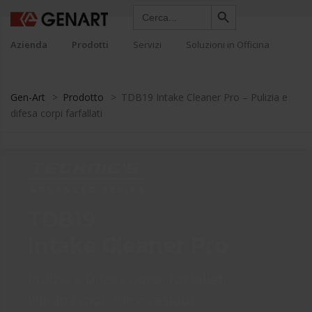
Search Button
Search
for:
Azienda
Prodotti
Servizi
Soluzioni in Officina
Gen-Art
>
Prodotto
>
TDB19 Intake Cleaner Pro – Pulizia e
difesa corpi farfallati
TDB19
Intake Cleaner Pro
Pulizia e Difesa Corpi Farfallati
Elimina morchie e residui.