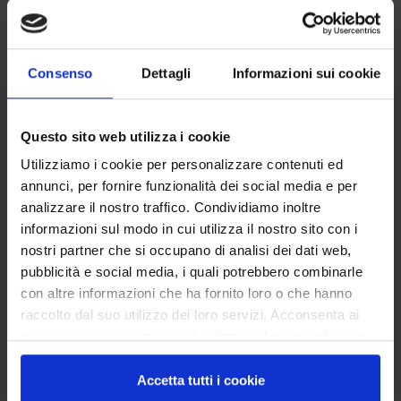
SCOPRI
SCOPRI
Consenso
Dettagli
Informazioni sui cookie
Questo sito web utilizza i cookie
Utilizziamo i cookie per personalizzare contenuti ed
annunci, per fornire funzionalità dei social media e per
analizzare il nostro traffico. Condividiamo inoltre
informazioni sul modo in cui utilizza il nostro sito con i
nostri partner che si occupano di analisi dei dati web,
pubblicità e social media, i quali potrebbero combinarle
TDB07
T102 Water Indicator
con altre informazioni che ha fornito loro o che hanno
Hightech Superlubes
SCOPRI
raccolto dal suo utilizzo dei loro servizi. Acconsenta ai
nostri cookie se continua ad utilizzare il nostro sito web.
SCOPRI
Accetta tutti i cookie