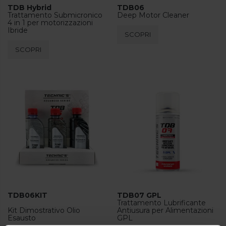
TDB Hybrid
TDB06
Trattamento Submicronico
Deep Motor Cleaner
4 in 1 per motorizzazioni
Ibride
SCOPRI
SCOPRI
TDB06KIT
TDB07 GPL
Trattamento Lubrificante
Kit Dimostrativo Olio
Antiusura per Alimentazioni
Esausto
GPL