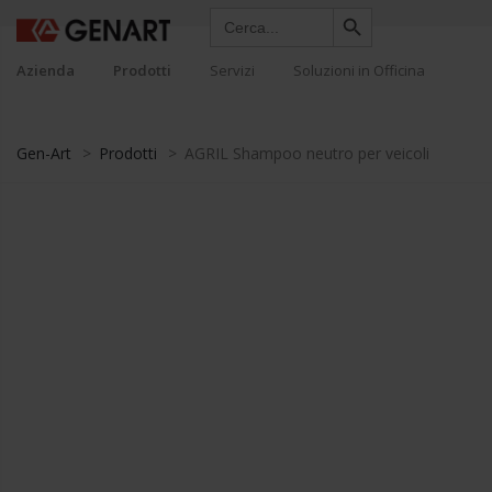
Search Button
Search
for:
Azienda
Prodotti
Servizi
Soluzioni in Officina
Gen-Art
>
Prodotti
>
AGRIL Shampoo neutro per veicoli