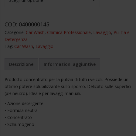
AGRIL
Shampoo
COD:
0400000145
neutro
Categorie:
Car Wash
,
Chimica Professionale
,
Lavaggio
,
Pulizia e
per
Detergenza
veicoli
Tag:
Car Wash
,
Lavaggio
quantità
Descrizione
Informazioni aggiuntive
Prodotto concentrato per la pulizia di tutti i veicoli. Possiede un
ottimo potere solubilizzante sullo sporco. Delicato sulle superfici
(pH neutro). Ideale per lavaggi manuali.
• Azione detergente
• Formula neutra
• Concentrato
• Schiumogeno