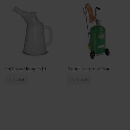
più
varianti.
Le
opzioni
possono
essere
scelte
nella
pagina
del
prodotto
Bricco per liquidi 5 LT
Nebulizzatore acciaio
SCOPRI
SCOPRI