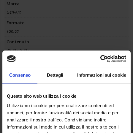
Marca
Gen-Art
Formato
Tanica
Contenuto
25 KG, 5 KG
Plus
Azione detergente, Concentrato, Formula neutra, Schiumogeno
Consenso
Dettagli
Informazioni sui cookie
Diluizione
0, 3%-0, 5%
Questo sito web utilizza i cookie
Confezionamento
Utilizziamo i cookie per personalizzare contenuti ed
1
annunci, per fornire funzionalità dei social media e per
Modalità d'uso
analizzare il nostro traffico. Condividiamo inoltre
IDROPULITRICI: Far aspirare il prodotto tal quale o diluito fino
informazioni sul modo in cui utilizza il nostro sito con i
al 50%. Regolare il dosatore dell'idro pulitrice fino ad ottenere