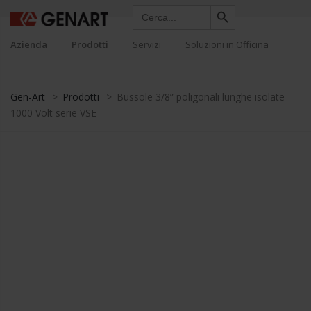
Search Button
Search
for:
Azienda
Prodotti
Servizi
Soluzioni in Officina
Gen-Art
>
Prodotti
>
Bussole 3/8” poligonali lunghe isolate
1000 Volt serie VSE