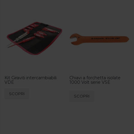
Kit Giraviti intercambiabili
Chiavi a forchetta isolate
VDE
1000 Volt serie VSE
Questo
SCOPRI
SCOPRI
prodotto
ha
più
varianti.
Le
opzioni