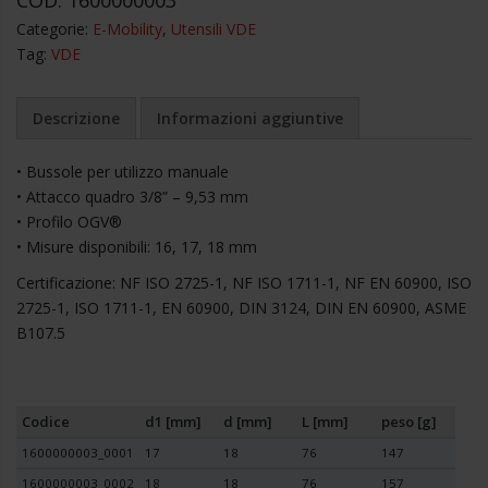
poligonali
Categorie:
E-Mobility
,
Utensili VDE
lunghe
Tag:
VDE
isolate
1000
Volt
Descrizione
Informazioni aggiuntive
serie
VSE
• Bussole per utilizzo manuale
quantità
• Attacco quadro 3/8” – 9,53 mm
• Profilo OGV®
• Misure disponibili: 16, 17, 18 mm
Certificazione: NF ISO 2725-1, NF ISO 1711-1, NF EN 60900, ISO
2725-1, ISO 1711-1, EN 60900, DIN 3124, DIN EN 60900, ASME
B107.5
Codice
d1 [mm]
d [mm]
L [mm]
peso [g]
1600000003_0001
17
18
76
147
1600000003_0002
18
18
76
157