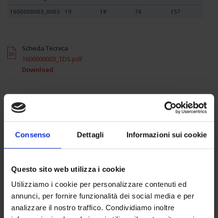
1600000003_0003
19
18
76
157
Scheda Tecnica
1600000003_TDS.pdf
Download
Condividi
Consenso
Dettagli
Informazioni sui cookie
Nome Prodotto
Questo sito web utilizza i cookie
Bussole 3/8” poligonali lunghe isolate 1000 Volt serie VSE
Utilizziamo i cookie per personalizzare contenuti ed
Marca
annunci, per fornire funzionalità dei social media e per
Facom
analizzare il nostro traffico. Condividiamo inoltre