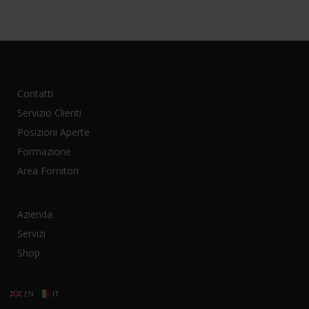
possono
essere
scelte
nella
pagina
Contatti
del
prodotto
Servizio Clienti
Posizioni Aperte
Formazione
Area Fornitori
Azienda
Servizi
Shop
EN
IT