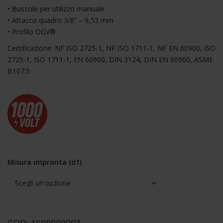
• Bussole per utilizzo manuale
• Attacco quadro 3/8” – 9,53 mm
• Profilo OGV®
Certificazione: NF ISO 2725-1, NF ISO 1711-1, NF EN 60900, ISO
2725-1, ISO 1711-1, EN 60900, DIN 3124, DIN EN 60900, ASME
B107.5
Misura impronta (d1)
Bussole
3/8”
COD:
1600000003