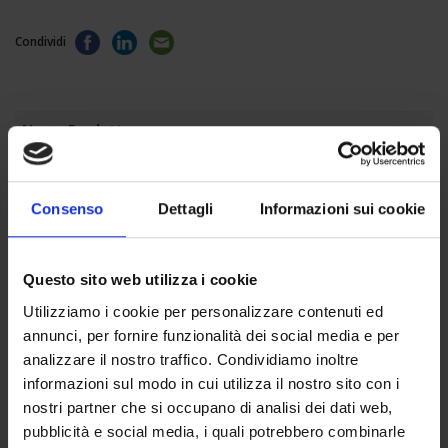
Condividi
Nome Prodotto
Crema Idratante Mani
Marca
Consenso
Dettagli
Informazioni sui cookie
Gen-Art
Formato
Questo sito web utilizza i cookie
Flacone
Utilizziamo i cookie per personalizzare contenuti ed
Contenuto
annunci, per fornire funzionalità dei social media e per
150 ML
analizzare il nostro traffico. Condividiamo inoltre
informazioni sul modo in cui utilizza il nostro sito con i
Plus
nostri partner che si occupano di analisi dei dati web,
Aiuta la pelle, Non unge, Non più irritazioni, Fragranza, Pratico
pubblicità e social media, i quali potrebbero combinarle
utilizzo