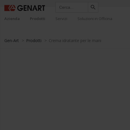
Search Button
Search
for:
Azienda
Prodotti
Servizi
Soluzioni in Officina
Gen-Art
>
Prodotti
>
Crema idratante per le mani