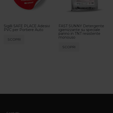
scelte
nella
pagina
del
prodotto
Sigilli SAFE PLACE Adesivi
FAST SUNNY Detergente
PVC per Portiere Auto
igienizzante su speciale
panno in TNT resistente
monouso
SCOPRI
SCOPRI