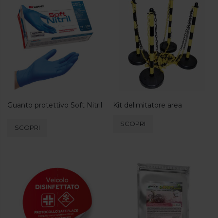
Guanto protettivo Soft Nitril
Kit delimitatore area
Questo
SCOPRI
SCOPRI
prodotto
ha
più
varianti.
Le
opzioni
possono
essere