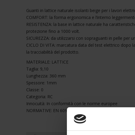
Guanti in lattice naturale isolanti beige per i lavori elet
COMFORT: la forma ergonomica e l’interno leggermente r
RESISTENZA: la base in lattice naturale ha caratteristic
protezione fino a 1000 volt.
SICUREZZA: da utilizzarsi con sopraguanti in pelle per 
CICLO DI VITA: marcatura data del test elettrico dopo 
la tracciabilità del prodotto.
MATERIALE: LATTICE
Taglia: 9,10
Lunghezza: 360 mm
Spessore: 1mm
Classe: 0
Categoria: RC
Innocuità: In conformità con le norme europee
NORMATIVE: EN 60903-2003, CEI 903-2002