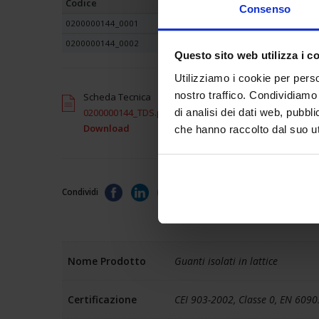
Codice
Consenso
0200000144_0001
0200000144_0002
Questo sito web utilizza i c
Utilizziamo i cookie per perso
nostro traffico. Condividiamo 
Scheda Tecnica
0200000144_TDS.pdf
di analisi dei dati web, pubbl
Download
che hanno raccolto dal suo uti
Condividi
Nome Prodotto
Guanti isolati in lattice
Certificazione
CEI 903-2002, Classe 0, EN 609