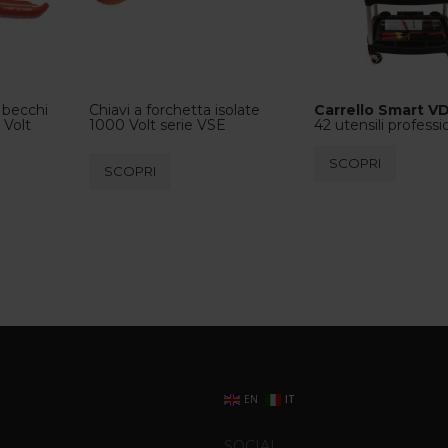
 becchi
Chiavi a forchetta isolate
Carrello Smart V
 Volt
1000 Volt serie VSE
42 utensili professi
Questo
SCOPRI
SCOPRI
prodotto
ha
più
varianti.
Le
opzioni
possono
essere
scelte
nella
EN
IT
pagina
del
SOCIAL