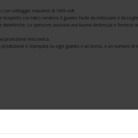
trici con voltaggio massimo di 1000 volt.
icoperto con talco rendono il guanto facile da indossare e da toglie
he dielettriche. Lo spessore assicura una buona destrezza e fornisce 
una protezione meccanica.
la produzione è stampata su ogni guanto e un borsa, e un numero di l