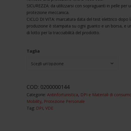
SICUREZZA: da utilizzarsi con sopraguanti in pelle per 
protezione meccanica.
CICLO DI VITA: marcatura data del test elettrico dopo l
produzione è stampata su ogni guanto e un borsa, e 
di lotto per la tracciabilità del prodotto.
Taglia
Guanti
isolati
COD:
0200000144
in
Categorie:
Antinfortunistica
,
DPI e Materiali di consum
lattice
Mobility
,
Protezione Personale
quantità
Tag:
DPI
,
VDE