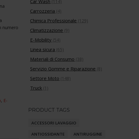
Car Wash
(114)
una
Carrozzeria
(4)
a
Chimica Professionale
(129)
un numero
Climatizzazione
(9)
E-Mobility
(54)
Linea sicura
(65)
Materiali di Consumo
(38)
Servizio Gomme e Riparazione
(8)
Settore Moto
(148)
Truck
(1)
o
,
E-
PRODUCT TAGS
ACCESSORI LAVAGGIO
ANTIOSSIDANTE
ANTIRUGGINE