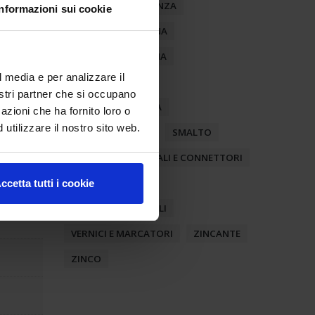
PULIZIA E DETERGENZA
Informazioni sui cookie
RIFINITURA ESTERNA
RIFINITURA INTERNA
l media e per analizzare il
SANIFICAZIONE
nostri partner che si occupano
SERVIZIO CORTESIA
azioni che ha fornito loro o
utilizzare il nostro sito web.
SERVIZIO GOMME
SMALTO
SPRAY
TERMINALI E CONNETTORI
UTENSILI
VDE
ccetta tutti i cookie
VEICOLI INDUSTRIALI
VERNICI E MARCATORI
ZINCANTE
ZINCO