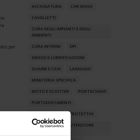
ASCIUGATURA
CAR WASH
CAVALLETTI
re.
una
CURA DEGLI IMPIANTI E DEGLI
AMBIENTI
CURA INTERNI
DPI
otto per
GRASSI E LUBRIFICAZIONE
GUAINE E CAVI
LAVAGGIO
MINUTERIA SPECIFICA
MOTO E SCOOTER
PORTACHIAVI
PORTADOCUMENTI
PRELAVAGGIO
PROTETTIVI
PROTETTIVI E MANUTENZIONE
MOTORE