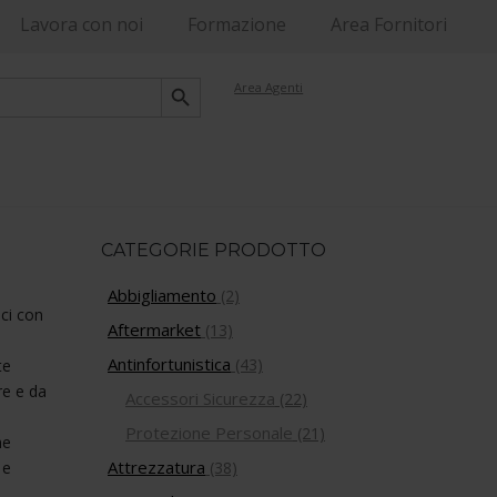
Lavora con noi
Formazione
Area Fornitori
Search Button
Area Agenti
e
CATEGORIE PRODOTTO
Abbigliamento
(2)
ici con
Aftermarket
(13)
Antinfortunistica
(43)
te
re e da
Accessori Sicurezza
(22)
Protezione Personale
(21)
he
Attrezzatura
 e
(38)