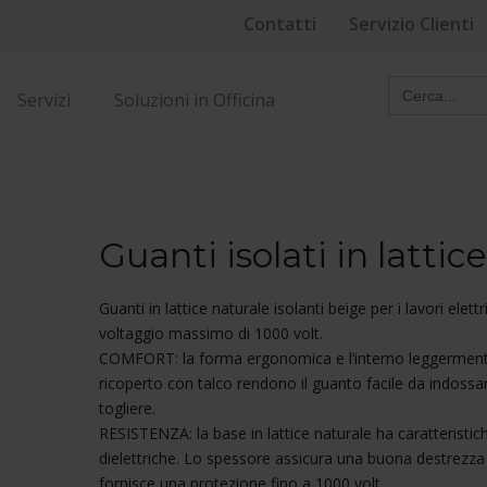
Contatti
Servizio Clienti
Search
for:
Servizi
Soluzioni in Officina
Guanti isolati in lattic
Guanti in lattice naturale isolanti beige per i lavori elettr
voltaggio massimo di 1000 volt.
COMFORT: la forma ergonomica e l’interno leggermen
ricoperto con talco rendono il guanto facile da indossa
togliere.
RESISTENZA: la base in lattice naturale ha caratteristic
dielettriche. Lo spessore assicura una buona destrezza
fornisce una protezione fino a 1000 volt.