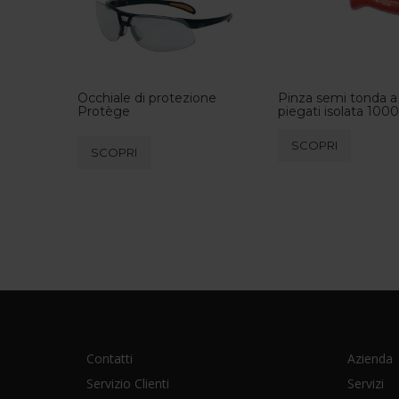
Occhiale di protezione
Pinza semi tonda a
Protège
piegati isolata 1000
Questo
SCOPRI
SCOPRI
prodotto
ha
più
varianti.
Le
opzioni
possono
essere
scelte
nella
Contatti
Azienda
pagina
Servizio Clienti
Servizi
del