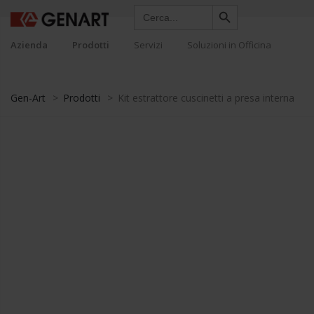
Search Button
Search
for:
Azienda
Prodotti
Servizi
Soluzioni in Officina
Gen-Art
>
Prodotti
>
Kit estrattore cuscinetti a presa interna