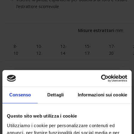
l’estrattore scorrevole
Misure estrattori
mm
8-
10-
12-
15-
17-
10
12
14
17
20
Condividi
Consenso
Dettagli
Informazioni sui cookie
Nome Prodotto
Questo sito web utilizza i cookie
Kit estrattore cuscinetti a presa interna
Utilizziamo i cookie per personalizzare contenuti ed
Marca
annunci, per fornire funzionalità dei social media e per