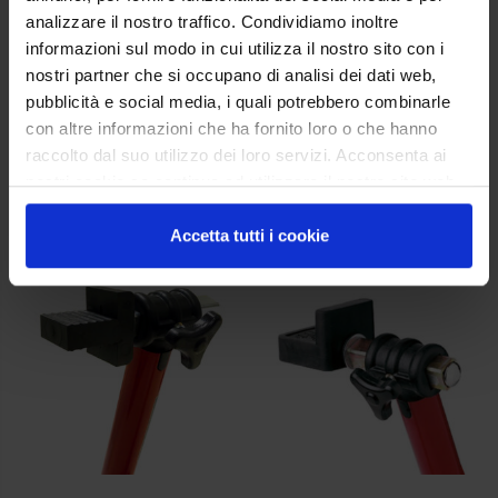
Genart
analizzare il nostro traffico. Condividiamo inoltre
informazioni sul modo in cui utilizza il nostro sito con i
Materiale
nostri partner che si occupano di analisi dei dati web,
Acciaio forgiato
pubblicità e social media, i quali potrebbero combinarle
Confezionamento
con altre informazioni che ha fornito loro o che hanno
1
raccolto dal suo utilizzo dei loro servizi. Acconsenta ai
nostri cookie se continua ad utilizzare il nostro sito web.
Prodotti correlati
Accetta tutti i cookie