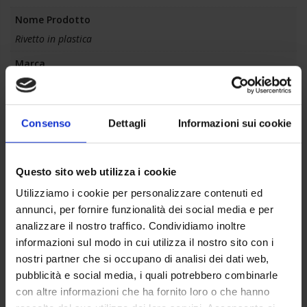
Nome Prodotto
Rivetto in plastica
Marca
Gen-Art
Materiale
Consenso
Dettagli
Informazioni sui cookie
Nylon poliammide
Colore
nero
Questo sito web utilizza i cookie
Utilizziamo i cookie per personalizzare contenuti ed
Ref. OEM
annunci, per fornire funzionalità dei social media e per
51161881149
analizzare il nostro traffico. Condividiamo inoltre
informazioni sul modo in cui utilizza il nostro sito con i
Prodotti correlati
nostri partner che si occupano di analisi dei dati web,
pubblicità e social media, i quali potrebbero combinarle
con altre informazioni che ha fornito loro o che hanno