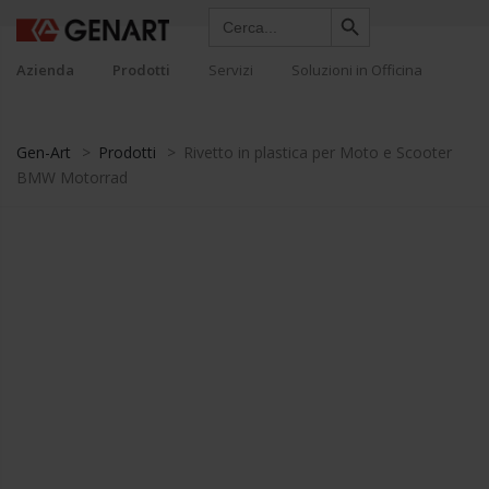
Search Button
Search
for:
Azienda
Prodotti
Servizi
Soluzioni in Officina
Gen-Art
>
Prodotti
>
Rivetto in plastica per Moto e Scooter
BMW Motorrad