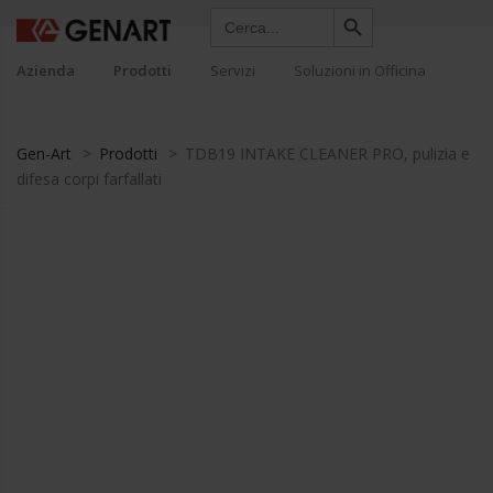
Search Button
Search
for:
Azienda
Prodotti
Servizi
Soluzioni in Officina
Gen-Art
>
Prodotti
>
TDB19 INTAKE CLEANER PRO, pulizia e
difesa corpi farfallati