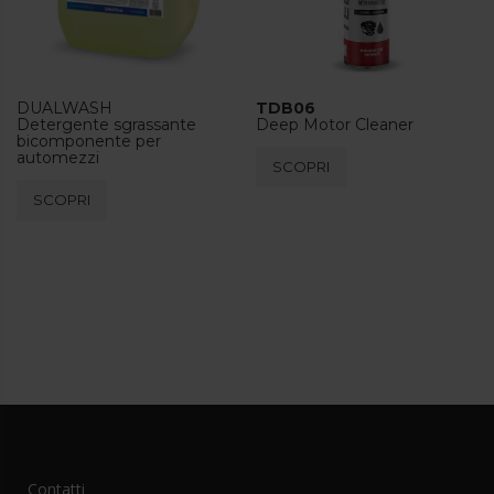
nella
pagina
del
prodotto
DUALWASH
TDB06
Detergente sgrassante
Deep Motor Cleaner
bicomponente per
automezzi
SCOPRI
SCOPRI
Contatti