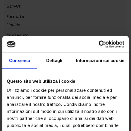
Gen-Art
Formato
Liquido
Contenuto
500 ml
Confezione
Consenso
Dettagli
Informazioni sui cookie
12 pz
Colore
Trasparente
Questo sito web utilizza i cookie
Utilizziamo i cookie per personalizzare contenuti ed
Plus
annunci, per fornire funzionalità dei social media e per
Carbon Removal, Microfilm Technology, Risolve partenze a
analizzare il nostro traffico. Condividiamo inoltre
freddo difficoltose, Barriera molecolare, dotato di speciale
informazioni sul modo in cui utilizza il nostro sito con i
cannula
nostri partner che si occupano di analisi dei dati web,
Applicazioni
pubblicità e social media, i quali potrebbero combinarle
Officine meccaniche auto e veicoli industriali. Ideale per la