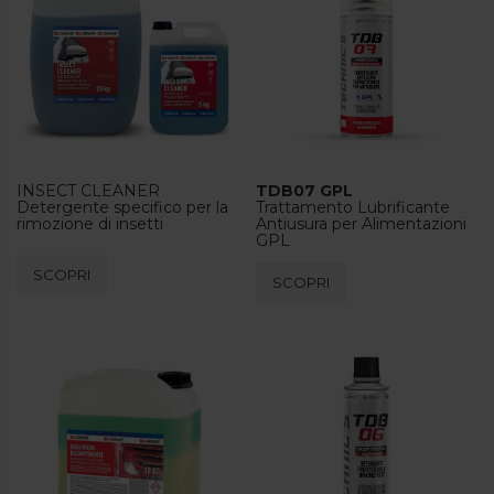
INSECT CLEANER
TDB07 GPL
Detergente specifico per la
Trattamento Lubrificante
rimozione di insetti
Antiusura per Alimentazioni
GPL
Questo
SCOPRI
SCOPRI
prodotto
ha
più
varianti.
Le
opzioni
possono
essere
scelte