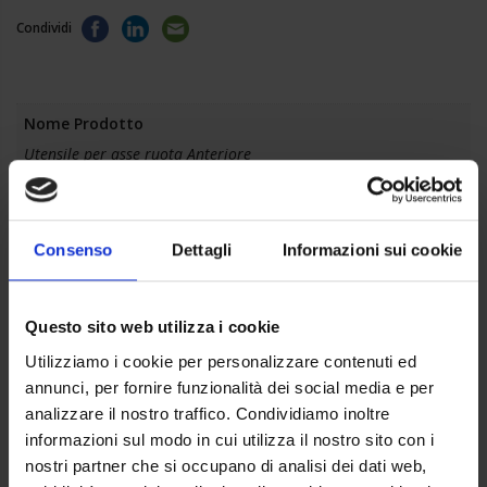
Condividi
Nome Prodotto
Utensile per asse ruota Anteriore
Marca
Gen-Art
Consenso
Dettagli
Informazioni sui cookie
Materiale
Acciaio
Questo sito web utilizza i cookie
Confezionamento
Utilizziamo i cookie per personalizzare contenuti ed
1
annunci, per fornire funzionalità dei social media e per
Peso
analizzare il nostro traffico. Condividiamo inoltre
17 g
informazioni sul modo in cui utilizza il nostro sito con i
nostri partner che si occupano di analisi dei dati web,