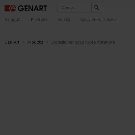
Search Button
Search
for:
Azienda
Prodotti
Servizi
Soluzioni in Officina
Gen-Art
>
Prodotti
>
Utensile per asse ruota Anteriore